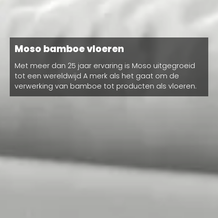
Moso bamboe vloeren
Met meer dan 25 jaar ervaring is Moso uitgegroeid
tot een wereldwijd A merk als het gaat om de
verwerking van bamboe tot producten als vloeren.