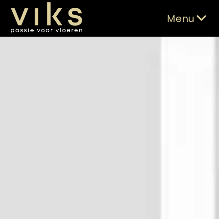
Skip
Viks Vloeren
Passie voor vloeren
to
Menu
content