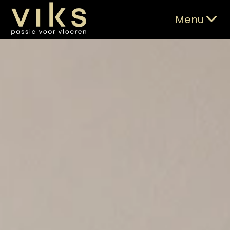
Skip
Viks Vloeren
Passie voor vloeren
to
Menu
content