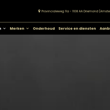
Provincialeweg 11a - 1108 AA Driemond (Amst
Viks Vloeren
Passie voor vloeren
n
Merken
Onderhoud
Service en diensten
Aanb