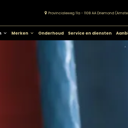
Provincialeweg 11a - 1108 AA Driemond (Amst
Viks Vloeren
Passie voor vloeren
n
Merken
Onderhoud
Service en diensten
Aanb