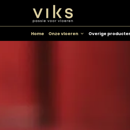
Skip
to
content
Home
Onze vloeren
Overige producte