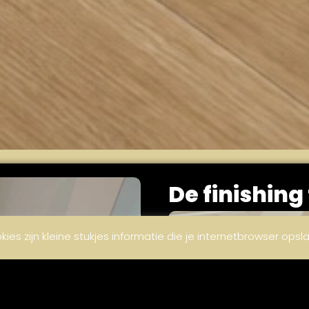
De finishing
es zijn kleine stukjes informatie die je internetbrowser ops