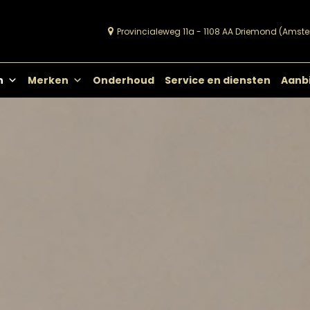
Provincialeweg 11a - 1108 AA Driemond (Amst
Viks Vloeren
Passie voor vloeren
n
Merken
Onderhoud
Service en diensten
Aanb