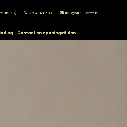
erdam ZO)
0294-418693
info@viksvloeren.nl
ieding
Contact en openingstijden