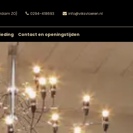
erdam ZO)
0294-418693
info@viksvloeren.nl
ieding
Contact en openingstijden