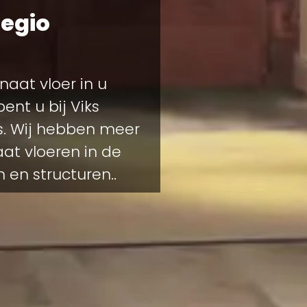
regio
aat vloer in u
nt u bij Viks
s. Wij hebben meer
at vloeren in de
 en structuren..