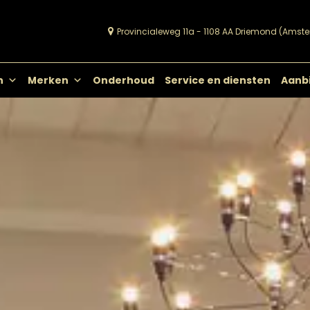
Provincialeweg 11a - 1108 AA Driemond (Amst
Viks Vloeren
Passie voor vloeren
n
Merken
Onderhoud
Service en diensten
Aanb